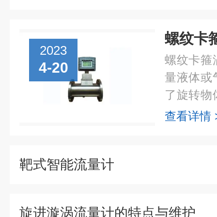
2023
螺纹卡箍
4-20
量液体或
了旋转物
产生的扭
查看详情 
涡轮、传
通过流量计.
靶式智能流量计
旋进漩涡流量计的特点与维护